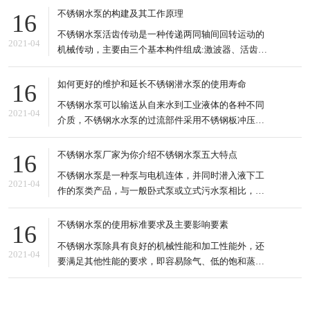
直力，皮带、链条、齿轮等侧向驱动方式禁止使用。
不锈钢水泵的构建及其工作原理
16
3.底板强的驱动轴与电机轴的连接采用弹性联轴器或
不锈钢水泵活齿传动是一种传递两同轴间回转运动的
链式联 轴器。 4.齿轮油度要够,不要时间长了,泵的底
2021-04
机械传动，主要由三个基本构件组成:激波器、活齿轮
和中心轮:国内外有关活齿传动的文献，已经开发出来
的活齿减速器有推杆活齿针轮减速机、变速传动轴承
如何更好的维护和延长不锈钢潜水泵的使用寿命
16
减速机、密切圆活齿传动、滚道减速机、套筒活齿减
不锈钢水泵可以输送从自来水到工业液体的各种不同
速机、摆动活齿减速机等 套筒活齿传动的滚道式减速
2021-04
介质，不锈钢水水泵的过流部件采用不锈钢板冲压工
器是一种新型的活
艺，适应于不同温度、流量和压力范围，不锈钢水水
泵适用于无腐蚀性或轻腐蚀性液体，可输送液体较高
不锈钢水泵厂家为你介绍不锈钢水泵五大特点
16
温度可达120℃。 不锈钢水泵的种类也很多，输送的
不锈钢水泵是一种泵与电机连体，并同时潜入液下工
液体也很多，可以是污水、酸碱液、悬浮液、强腐蚀
2021-04
作的泵类产品，与一般卧式泵或立式污水泵相比，不
性等多种不同的介质
锈钢水泵明显具有以下5个方面的特点。 特点分析 1.
结构紧凑、占地面积小。水排污泵由于潜入液下工
不锈钢水泵的使用标准要求及主要影响要素
16
作，因此可直接安装于污水池内，无需建造专门的泵
不锈钢水泵除具有良好的机械性能和加工性能外，还
房用来安装泵及机，可以节省大量的土地及基建费
2021-04
要满足其他性能的要求，即容易除气、低的饱和蒸气
用。 2.安装维修方
压、一定的化学稳定性、一定的纯度和清洁度、合适
的辐射能力等。所以不锈钢水泵具有特殊性，对清洁
处理要求是极为严格的，对运行环境是有一定的要求