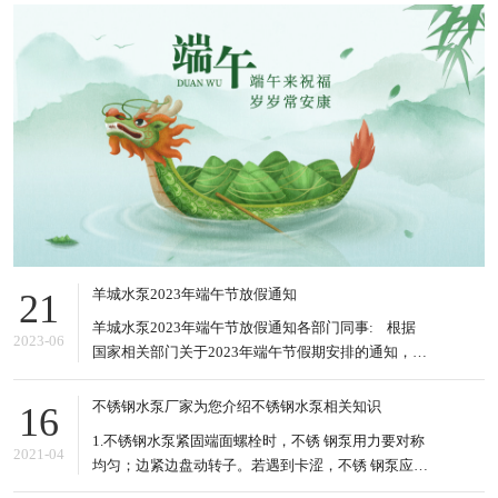
羊城水泵2023年端午节放假通知
21
羊城水泵2023年端午节放假通知各部门同事: 根据
2023-06
国家相关部门关于2023年端午节假期安排的通知，结
合本公司的实际情况，现将2023年端午节放假的有关
事项安排如下: 1、2023年6月22日到6月24日放假，
不锈钢水泵厂家为您介绍不锈钢水泵相关知识
16
共3天。6月25日(星期日)上班。&nb
1.不锈钢水泵紧固端面螺栓时，不锈 钢泵用力要对称
2021-04
均匀；边紧边盘动转子。若遇到卡涩，不锈 钢泵应松
掉螺栓重新紧。 2.电泵泵驱动轴不能承受任何径向垂