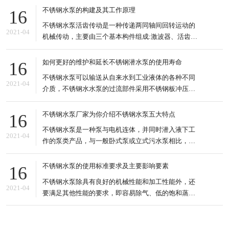
直力，皮带、链条、齿轮等侧向驱动方式禁止使用。
不锈钢水泵的构建及其工作原理
16
3.底板强的驱动轴与电机轴的连接采用弹性联轴器或
不锈钢水泵活齿传动是一种传递两同轴间回转运动的
链式联 轴器。 4.齿轮油度要够,不要时间长了,泵的底
2021-04
机械传动，主要由三个基本构件组成:激波器、活齿轮
和中心轮:国内外有关活齿传动的文献，已经开发出来
的活齿减速器有推杆活齿针轮减速机、变速传动轴承
如何更好的维护和延长不锈钢潜水泵的使用寿命
16
减速机、密切圆活齿传动、滚道减速机、套筒活齿减
不锈钢水泵可以输送从自来水到工业液体的各种不同
速机、摆动活齿减速机等 套筒活齿传动的滚道式减速
2021-04
介质，不锈钢水水泵的过流部件采用不锈钢板冲压工
器是一种新型的活
艺，适应于不同温度、流量和压力范围，不锈钢水水
泵适用于无腐蚀性或轻腐蚀性液体，可输送液体较高
不锈钢水泵厂家为你介绍不锈钢水泵五大特点
16
温度可达120℃。 不锈钢水泵的种类也很多，输送的
不锈钢水泵是一种泵与电机连体，并同时潜入液下工
液体也很多，可以是污水、酸碱液、悬浮液、强腐蚀
2021-04
作的泵类产品，与一般卧式泵或立式污水泵相比，不
性等多种不同的介质
锈钢水泵明显具有以下5个方面的特点。 特点分析 1.
结构紧凑、占地面积小。水排污泵由于潜入液下工
不锈钢水泵的使用标准要求及主要影响要素
16
作，因此可直接安装于污水池内，无需建造专门的泵
不锈钢水泵除具有良好的机械性能和加工性能外，还
房用来安装泵及机，可以节省大量的土地及基建费
2021-04
要满足其他性能的要求，即容易除气、低的饱和蒸气
用。 2.安装维修方
压、一定的化学稳定性、一定的纯度和清洁度、合适
的辐射能力等。所以不锈钢水泵具有特殊性，对清洁
处理要求是极为严格的，对运行环境是有一定的要求