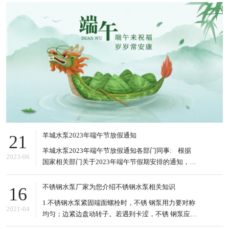
羊城水泵2023年端午节放假通知
21
羊城水泵2023年端午节放假通知各部门同事: 根据
2023-06
国家相关部门关于2023年端午节假期安排的通知，结
合本公司的实际情况，现将2023年端午节放假的有关
事项安排如下: 1、2023年6月22日到6月24日放假，
不锈钢水泵厂家为您介绍不锈钢水泵相关知识
16
共3天。6月25日(星期日)上班。&nb
1.不锈钢水泵紧固端面螺栓时，不锈 钢泵用力要对称
2021-04
均匀；边紧边盘动转子。若遇到卡涩，不锈 钢泵应松
掉螺栓重新紧。 2.电泵泵驱动轴不能承受任何径向垂